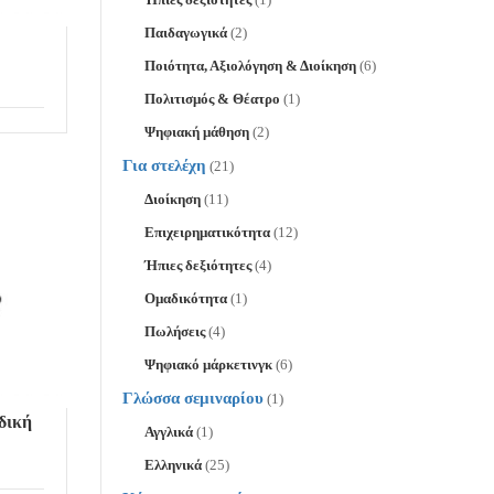
Παιδαγωγικά
(2)
Ποιότητα, Αξιολόγηση & Διoίκηση
(6)
Πολιτισμός & Θέατρο
(1)
Ψηφιακή μάθηση
(2)
Για στελέχη
(21)
Διοίκηση
(11)
Επιχειρηματικότητα
(12)
Ήπιες δεξιότητες
(4)
Ομαδικότητα
(1)
Πωλήσεις
(4)
Ψηφιακό μάρκετινγκ
(6)
Γλώσσα σεμιναρίου
(1)
 δική
Αγγλικά
(1)
Ελληνικά
(25)