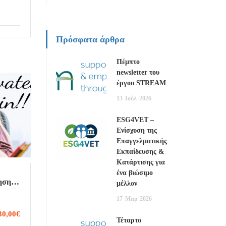
Πρόσφατα άρθρα
Πέμπτο
newsletter του
έργου STREAM
13
Ιούλ
2026
ESG4VET –
Ενίσχυση της
Επαγγελματικής
Εκπαίδευσης &
Κατάρτισης για
ένα βιώσιμο
ηση
μέλλον
17
Μαρ
2026
30,00€
Τέταρτο