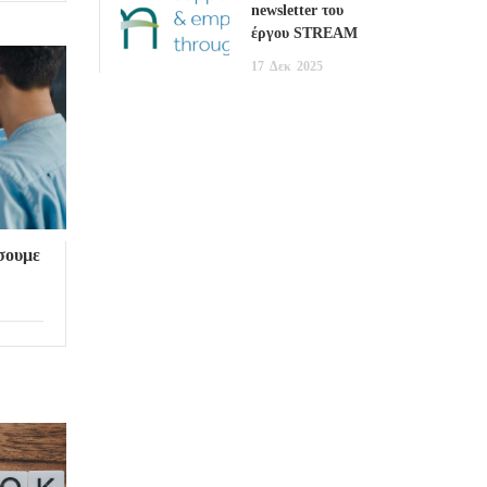
newsletter του
έργου STREAM
17
Δεκ
2025
σουμε