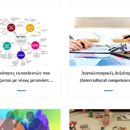
Ένδυσης
νότητες εκπαιδευτών που
Διαπολιτισμικές δεξιότη
ζονται με νέους μετανάστες
(Intercultural competenc
και πρόσφυγες
skills)