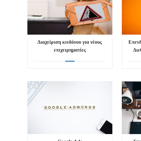
Διαχείριση κινδύνου για νέους
Επενδ
επιχειρηματίες
Διε
σ
μεσα